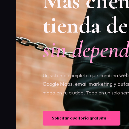
Más clien
tienda de
sin depend
Un sistema completo que combina
web 
Google Maps, email marketing y aut
moda en tu ciudad. Todo en un solo serv
Solicitar auditoría gratuita →