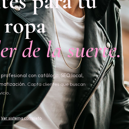
tes para tu
 ropa
er de la suerte.
profesional con catálogo, SEO local,
omatización
. Capta clientes que buscan
icio.
Ver sistema completo