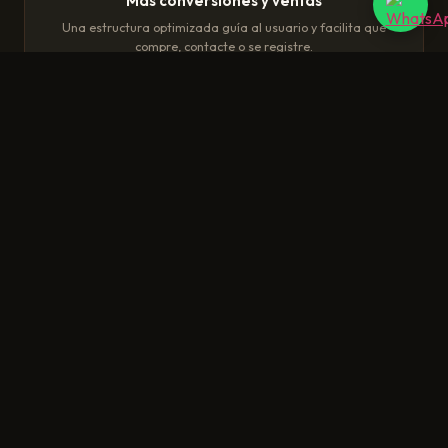
Más conversiones y ventas
Una estructura optimizada guía al usuario y facilita que
compre, contacte o se registre.
Disponibilidad 24/7
Tu web o ecommerce está siempre activo, generando
oportunidades incluso fuera de horario.