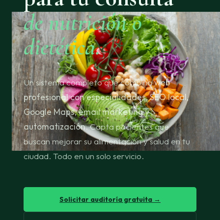
de nutrición o
dietética.
Un sistema completo que combina
web
profesional con especialidades, SEO local,
Google Maps, email marketing y
automatización
. Capta pacientes que
buscan mejorar su alimentación y salud en tu
ciudad. Todo en un solo servicio.
Solicitar auditoría gratuita →