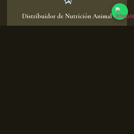
Distribuidor de Nutrición Animal
Suplementos, correctores, premezclas, núcleos.
Atrae a ganaderías intensivas, granjas ecológicas y
centros de engorde.
Fabricante de Materias Primas para
Piensos
Cereales, proteínas vegetales, harinas, grasas
animales. Suministra a otras fábricas de pienso y