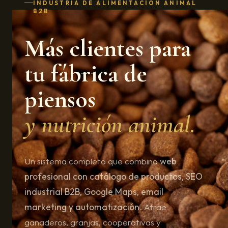
INDUSTRIA DE ALIMENTACIÓN ANIMAL
B2B
Más clientes para
tu fábrica de
piensos
y nutrición animal.
Un sistema completo que combina
web
profesional con catálogo de productos, SEO
industrial B2B, Google Maps, email
marketing y automatización
. Atrae
ganaderos, granjas, cooperativas y