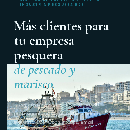
INDUSTRIA PESQUERA B2B
Más clientes para
tu empresa
pesquera
de pescado y
marisco.
Un sistema completo que combina
web
profesional con catálogo de productos, SEO
industrial B2B, Google Maps, email