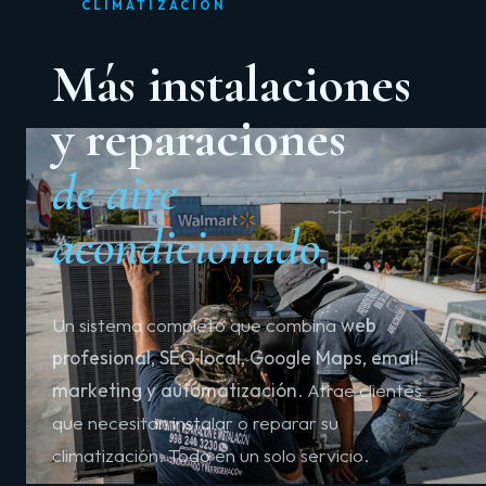
CLIMATIZACIÓN
Más instalaciones
y reparaciones
de aire
acondicionado.
Un sistema completo que combina
web
profesional, SEO local, Google Maps, email
marketing y automatización
. Atrae clientes
que necesitan instalar o reparar su
climatización. Todo en un solo servicio.