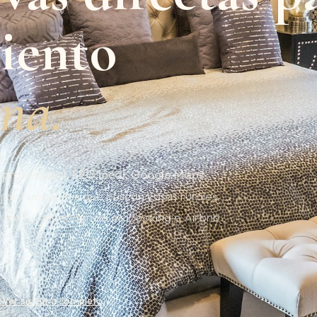
iento
na.
profesional, SEO local, Google Maps,
trae huéspedes que buscan casas rurales,
educe tu dependencia de Booking o Airbnb.
Ver sistema completo